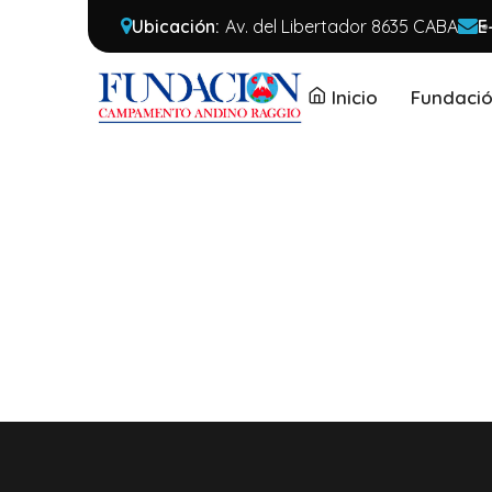
Ubicación:
Av. del Libertador 8635 CABA
E
Inicio
Fundaci