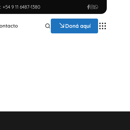
:
+54 9 11 6487-1380
Doná aquí
ontacto