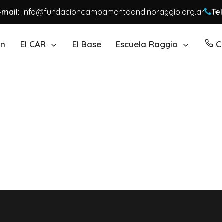
-mail:
info@fundacioncampamentoandinoraggio.org.ar
Tel
ón
El CAR
El Base
Escuela Raggio
C