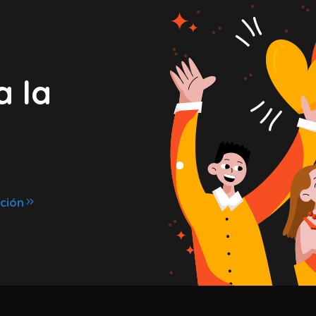
a la
ción