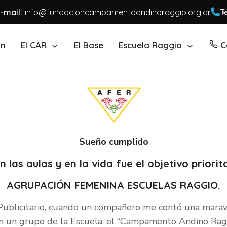
-mail:
info@fundacioncampamentoandinoraggio.org.ar
Te
ón
El CAR
El Base
Escuela Raggio
C
Sueño cumplido
 las aulas y en la vida fue el objetivo priorit
AGRUPACIÓN FEMENINA ESCUELAS RAGGIO.
ublicitario, cuando un compañero me contó una maravil
 un grupo de la Escuela, el “Campamento Andino Raggi