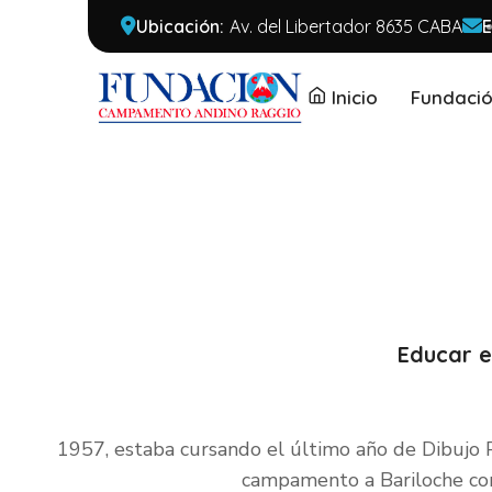
Ubicación:
Av. del Libertador 8635 CABA
E
Inicio
Fundaci
Educar en
1957, estaba cursando el último año de Dibujo P
campamento a Bariloche con