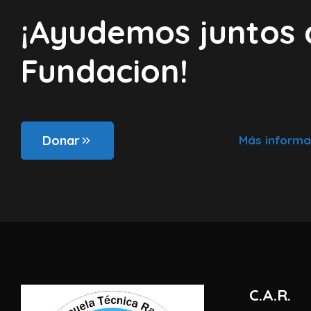
¡Ayudemos juntos 
Fundacion!
Donar
Más informa
C.A.R.