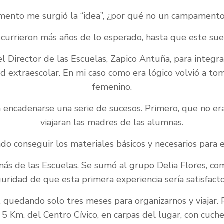
ento me surgió la “idea”, ¿por qué no un campament
urrieron más años de lo esperado, hasta que este sueñ
l Director de las Escuelas, Zapico Antuña, para integr
d extraescolar. En mi caso como era lógico volvió a to
femenino.
encadenarse una serie de sucesos. Primero, que no era
viajaran las madres de las alumnas.
o conseguir los materiales básicos y necesarios para el
ás de las Escuelas. Se sumó al grupo Delia Flores, co
uridad de que esta primera experiencia sería satisfacto
, quedando solo tres meses para organizarnos y viajar
 Km. del Centro Cívico, en carpas del lugar, con cuchet