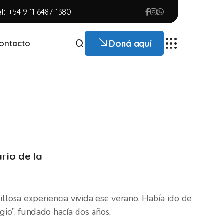
l:
+54 9 11 6487-1380
Doná aquí
ontacto
ario de la
losa experiencia vivida ese verano. Había ido de
o”, fundado hacía dos años.