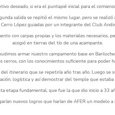
etivo deseado, si era el puntapié inicial para el comi
gunda salida se repitió el mismo lugar, pero se realiz
l Cerro López guiadas por un integrante del Club Andin
nto con carpas propias y los materiales necesarios, 
acogió en tierras del tío de una acampante.
 pudimos armar nuestro campamento base en Bariloche, 
s cerros, con los conocimientos suficiente para poder ha
del itinerario que se repetiría año tras año. Luego se 
cación, logística y así demostrar del temple que estab
ta etapa fundamental, que fue la que dio inicio a 33 añ
garían nuevos logros que harían de AFER un modelo a 