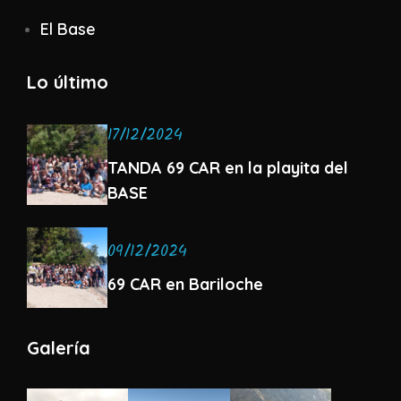
El Base
Lo último
17/12/2024
TANDA 69 CAR en la playita del
BASE
09/12/2024
69 CAR en Bariloche
Galería