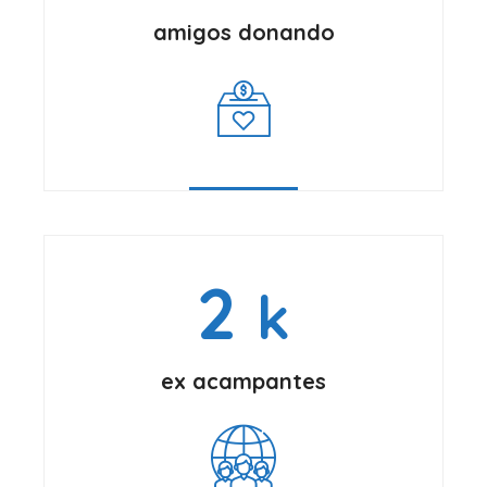
amigos donando
2
k
ex acampantes