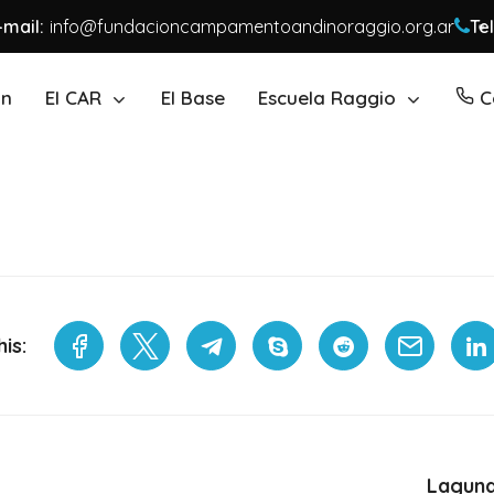
-mail:
info@fundacioncampamentoandinoraggio.org.ar
Tel
ón
El CAR
El Base
Escuela Raggio
C
is:
Laguna