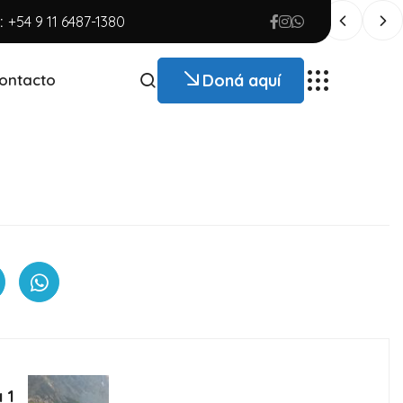
:
+54 9 11 6487-1380
Doná aquí
ontacto
 1