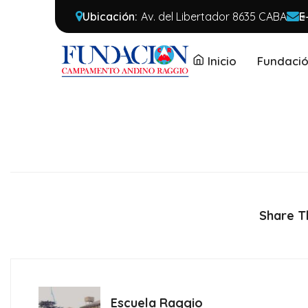
Ubicación:
Av. del Libertador 8635 CABA
E
Inicio
Fundaci
Share Th
Escuela Raggio