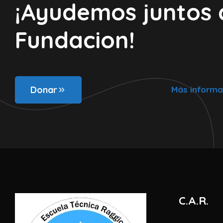
¡Ayudemos juntos 
Fundacion!
Donar
Más informa
C.A.R.