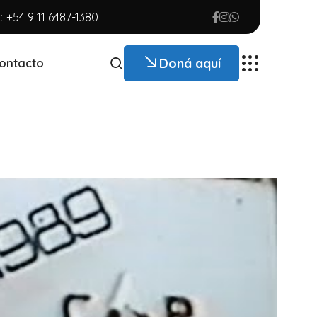
:
+54 9 11 6487-1380
Doná aquí
ontacto