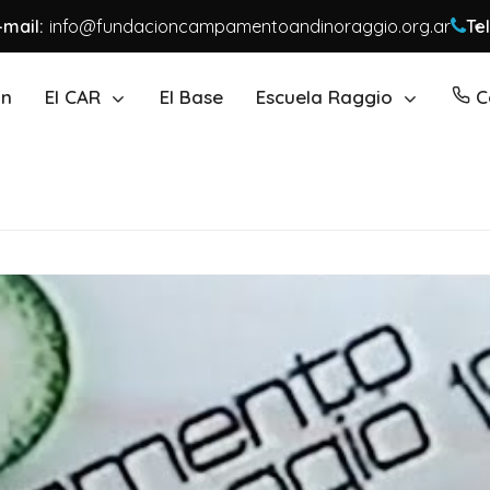
-mail:
info@fundacioncampamentoandinoraggio.org.ar
Tel
ón
El CAR
El Base
Escuela Raggio
C